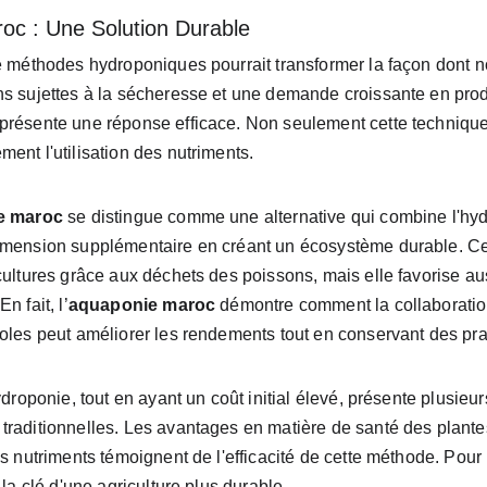
oc : Une Solution Durable
de méthodes hydroponiques pourrait transformer la façon dont n
s sujettes à la sécheresse et une demande croissante en produi
présente une réponse efficace. Non seulement cette technique
ent l'utilisation des nutriments.
e maroc
 se distingue comme une alternative qui combine l'hyd
imension supplémentaire en créant un écosystème durable. Ce
cultures grâce aux déchets des poissons, mais elle favorise au
n fait, l’
aquaponie maroc
 démontre comment la collaboration
coles peut améliorer les rendements tout en conservant des pra
ydroponie, tout en ayant un coût initial élevé, présente plusieu
raditionnelles. Les avantages en matière de santé des plantes,
es nutriments témoignent de l'efficacité de cette méthode. Pour
 la clé d'une agriculture plus durable.