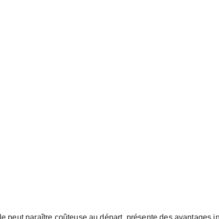
le peut paraître coûteuse au départ, présente des avantages in